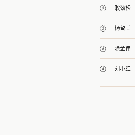
耿劲松
杨留兵
涂金伟
刘小红