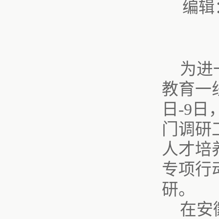
编辑
为进
教育一
日-9
门调研
人才培
专项行
研。
在安