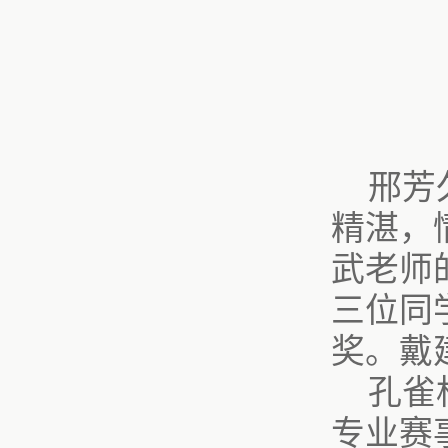
邢芳
精湛，
武老师
三位同
奖。
戴
孔雀
专业赛