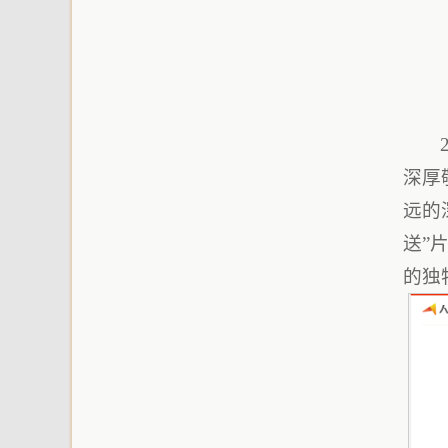
深厚
远的
送”
的独