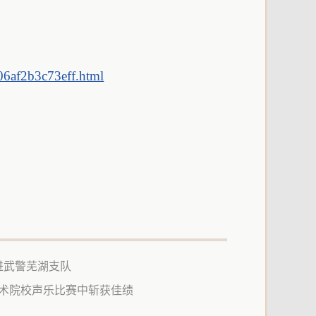
06af2b3c73eff.html
进武警芜湖支队
术院校声乐比赛中斩获佳绩