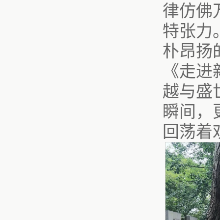
律仿佛
特张力
朴昂扬
《走进
越与盛
瞬间，
回荡着