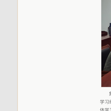
学习
体学