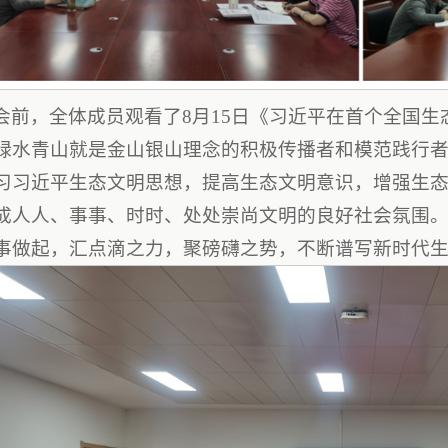
会前，全体成员观看了8月15日《习近平在首个全国生
绿水青山就是金山银山理念的积极传播者和模范践行
习习近平生态文明思想，提高生态文明意识，增强生
成人人、事事、时时、处处崇尚文明的良好社会氛围
事做起，汇点滴之力，聚磅礴之势，不断谱写新时代