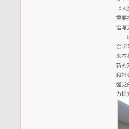
《人
重要
谱写
合学
来本
新的
和社
强党
力提