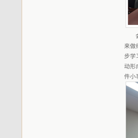
来做
步学
动形
件小