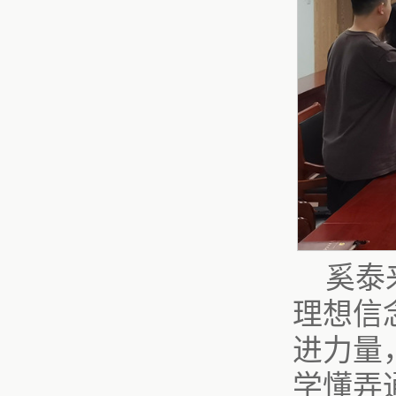
奚泰
理想信
进力量
学懂弄