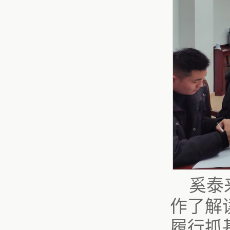
奚泰
作了解
履行抓