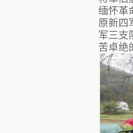
缅怀革
原新四
军三支
苦卓绝