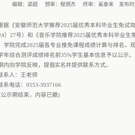
编辑：梁超
预审：程炳杰
终审：奚泰来
发布时间
根据《安徽师范大学推荐2025届优秀本科毕业生免试
024〕27号）和《音乐学院推荐2025届优秀本科毕
业生
，学院完成
2025届各专业
推免课程成
绩计算与排名。
学年综合测评成绩排名前35%学生基本信息予以公示，
期内向学院反映，提
并提供联系方式
倡实名
。
联系人：王老师
联系电话：0553-3937166
(公示期结束，
音乐