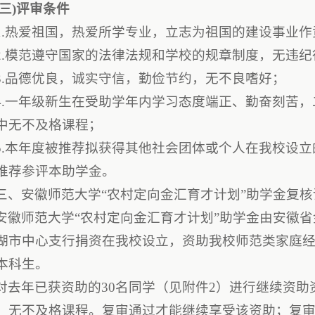
(三)评审条件
1.热爱祖国，热爱所学专业，立志为祖国的建设事业作
2.模范遵守国家的法律法规和学校的规章制度，无违纪
3.品德优良，诚实守信，勤俭节约，无不良嗜好；
4.一年级新生在受助学年内学习态度端正、勤奋刻苦，二、
中无不及格课程；
5.本年度被推荐拟获得其他社会团体或个人在我校设
推荐参评本助学金。
三、安徽师范大学“农村定向金汇育才计划”助学金复
安徽师范大学“农村定向金汇育才计划”助学金由安徽
湖市中心支行捐资在我校设立，资助我校师范类家庭
本科生。
对去年已获资助的30名同学（见附件2）进行继续资助资格
、无不及格课程。复审通过才能继续享受该资助；复