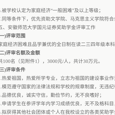
；
6.被学校认定为家庭经济“一般困难”及以上等级；
7.同等条件下，优先资助文学院、马克思主义学院符
五、安徽师范大学国元证券奖助学金评审工作
(一)评审范围
家庭经济困难且品学兼优的全日制在读二三四年级本
(二)评审名额及金额
共100名（见附件1），3000元/人，共计30万元。
(三)评审条件
1.热爱祖国，热爱所学专业，立志为祖国的建设事业作
2.模范遵守国家的法律法规和学校的规章制度，无违纪
3.品德优良，诚实守信，勤俭节约，无不良嗜好；
4.申请学生在参评学年内学习成绩优良，无不及格科目
5.拟获得其他社会团体或个人在我校设立的各类奖助