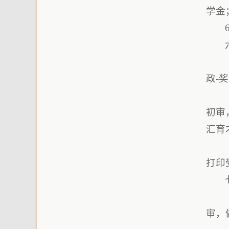
学金
政-
初审
汇育
打印
审，