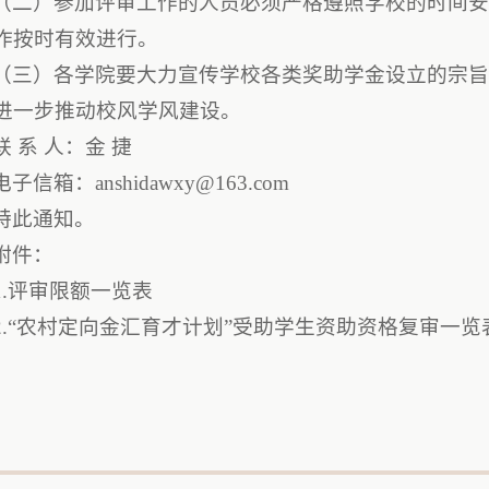
（二）参加评审工作的人员必须严格遵照学校的时间
作按时有效进行。
（三）各学院要大力宣传学校各类奖助学金设立的宗
进一步推动校风学风建设。
联 系 人：金 捷
电子信箱：anshidawxy@163.com
特此通知。
附件：
1.评审限额一览表
2.“农村定向金汇育才计划”受助学生资助资格复审一览
2021年1