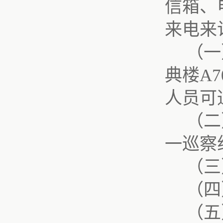
信箱、
来电来
（一
典楼
A7
人员可
（二
一
巡察
（三
（
四
（五