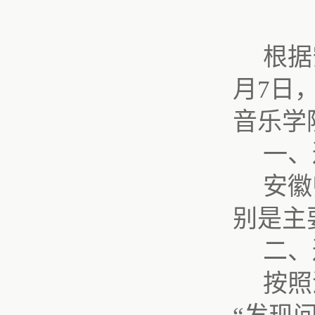
根据
月
7
日
音乐学
一、
安徽
别是主
二、
按照