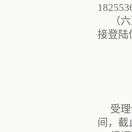
182553
（
六
接登陆
受理
间，截