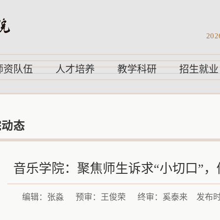
202
师资队伍
人才培养
教学科研
招生就业
院动态
音乐学院：聚焦师生诉求“小切口”，
编辑：张淼
预审：王俊荣
终审：奚泰来
发布时间