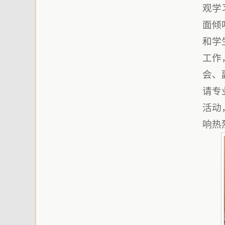
观学
面倾
和学
工作
会、
请专
活动
响热