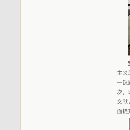
主义
一议
次，
文献
面提