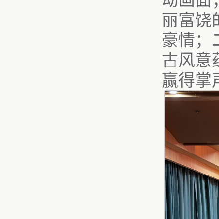
动画面
丽富饶
豪情；
古风意
赢得掌