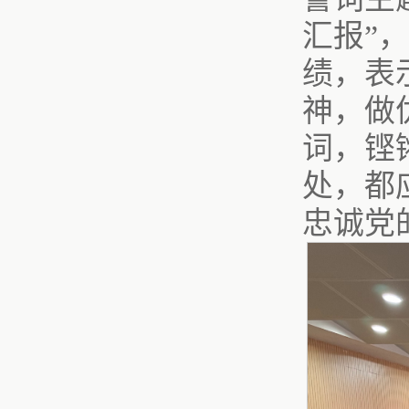
汇报”
绩，表
神，做
词，铿
处，都
忠诚党