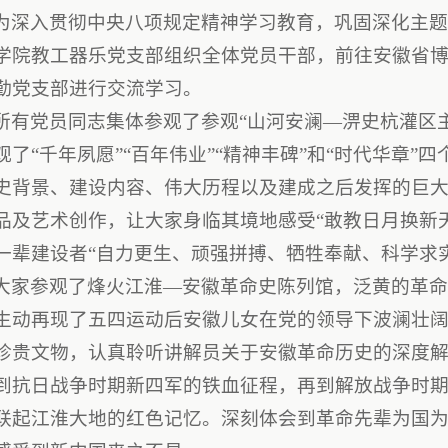
为深入贯彻中央八项规定精神学习教育，巩固深化主题
学院教工器乐党支部组织全体党员干部，前往安徽省
勤党支部进行交流学习。
所有党员同志集体参观了参观“山河安澜—淠史杭灌区
观了“千年夙愿”“百年伟业”“精神丰碑”和“时代华章
史背景、建设内容、伟大历程以及建成之后发挥的巨
品及艺术创作，让大家身临其境地感受“敢教日月换新
一辈建设者“自力更生、顽强拼搏、牺牲奉献、科学求
大家参观了烽火江淮—安徽革命史陈列馆，泛黄的革
生动再现了五四运动后安徽儿女在党的领导下波澜壮
珍贵文物，认真聆听讲解员关于安徽革命历史的深度
到抗日战争时期新四军的铁血征程，再到解放战争时
联起江淮大地的红色记忆。深刻体会到革命先辈为国