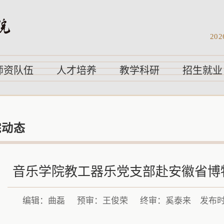
202
师资队伍
人才培养
教学科研
招生就业
院动态
音乐学院教工器乐党支部赴安徽省博
编辑：曲磊
预审：王俊荣
终审：奚泰来
发布时间