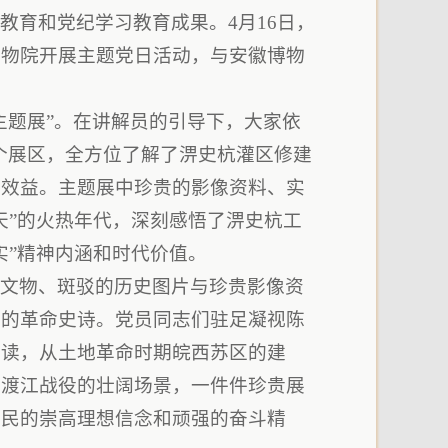
教育和党纪学习教育成果。4月16日，
博物院开展主题党日活动，与安徽博物
主题展”。在讲解员的引导下，大家依
”四个展区，全方位了解了淠史杭灌区修建
大效益。主题展中珍贵的影像资料、实
天”的火热年代，深刻感悟了淠史杭工
实”精神内涵和时代价值。
命文物、斑驳的历史图片与珍贵影像资
阔的革命史诗。党员同志们驻足凝视陈
解读，从土地革命时期皖西苏区的建
期渡江战役的壮阔场景，一件件珍贵展
为民的崇高理想信念和顽强的奋斗精