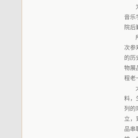
音乐
院后
次参
的历
物展
程老
料，
列的
立，
品串