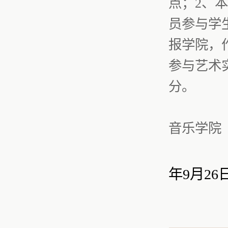
点；
2
、本
员参与学
报学院，
参与艺术
分。
音乐学院
年
9
月
26