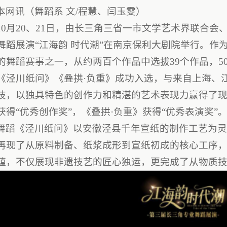
本网讯（舞蹈系 文/程慧、闫玉雯）
10月20、21日，由长三角三省一市文学艺术界联合
舞蹈展演“江海韵 时代潮”在南京保利大剧院举行。作
的舞蹈赛事之一，从约两百个作品中选拔39个作品，5
《泾川纸问》《叠拱·负重》成功入选，与来自上海、
技，以独具特色的创作力和精湛的艺术表现力赢得了
获得“优秀创作奖”，《叠拱·负重》获得“优秀表演奖”
舞蹈《泾川纸问》以安徽泾县千年宣纸的制作工艺为
再现了从原料制备、纸浆成形到宣纸初成的核心工序
蕴，不仅展现非遗技艺的匠心独运，更完成了从物质