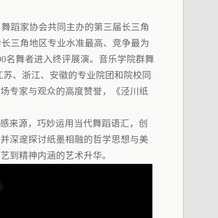
会、舞蹈家协会共同主办的第三届长三角
为长三角地区专业水准最高、竞争最为
00名舞者进入终评展演。音乐学院群舞
江苏、浙江、安徽的专业院团和院校同
现场专家与观众的高度赞誉，《泾川纸
。
灵感来源，巧妙运用当代舞蹈语汇，创
，并深邃探讨纸墨相融的哲学思想与美
技艺到精神内涵的艺术升华。