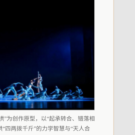
拱”为创作原型，以“起承转合、错落相
“四两拨千斤”的力学智慧与“天人合