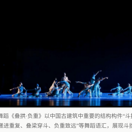
舞蹈《叠拱·负重》以中国古建筑中重要的结构构件“斗
递进重复、叠梁穿斗、负重致远”等舞蹈语汇，展现斗拱