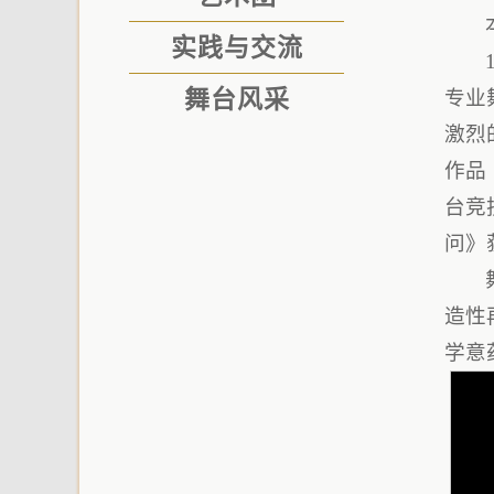
实践与交流
舞台风采
专业
激烈
作品
台竞
问》
造性
学意