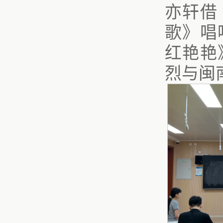
亦轩借
歌》唱
红艳艳
烈与闽