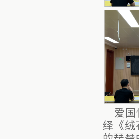
爱国
绎《绒
的琵琶