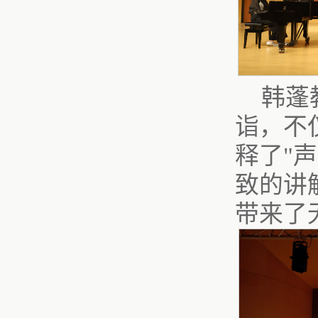
韩蓬
诣，不
释了"
致的讲
带来了