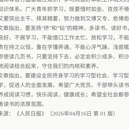
知识体系。广大青年抓学习，既要惜时如金、孜孜不
又要突出主干、择其精要，努力做到又博又专、愈博
文章指出，要发扬“挤”和“钻”的精神，多读书、读好
良好、不屑学习，不能借口工作太忙、放松学习，不
贵在持之以恒，重在学懂弄通，不能心浮气躁、浅尝
即使读几页书，只要坚持下去，必定会积少成多、积
统阅读结合起来，守住我们的内核和素养。
文章指出，要建设全民终身学习的学习型社会、学习
学，促进人的全面发展。希望广大党员、干部带头读
养成阅读习惯，快乐阅读，健康成长；希望全社会都
善读书的浓厚氛围。
来源：《人民日报》（2026年04月16日 第 01 版）