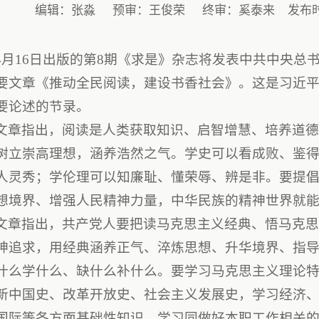
编辑：张淼
预审：王俊荣
终审：奚泰来
发布时间
4月16日出版的第8期《求是》杂志将发表中共中央总
要文章《推动全民阅读，建设书香社会》。这是习近平总书
要论述的节录。
文章指出，阅读是人类获取知识、启智增慧、培养道
树立崇高理想，涵养浩然之气。学史可以看成败、鉴
人灵秀；学伦理可以知廉耻、懂荣辱、辨是非。要提
想境界、增强人民精神力量，中华民族的精神世界就
文章指出，共产党人要把读马克思主义经典、悟马克
神追求，用经典涵养正气、淬炼思想、升华境界、指
什么学什么、缺什么补什么。要学习马克思主义理论
新中国史、改革开放史、社会主义发展史，学习经济
国际等各方面基础性知识，学习同做好本职工作相关