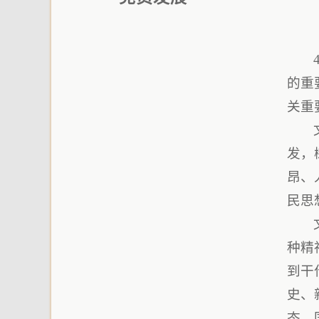
的重
关重
发，
昂、
民思
种精
到干
史、
态、