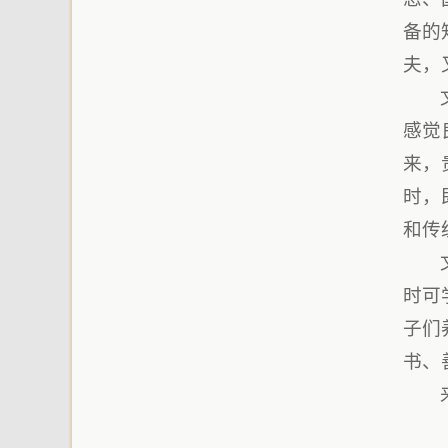
备的
夫，
感觉
来，
时，
和传
时可
子们
书、