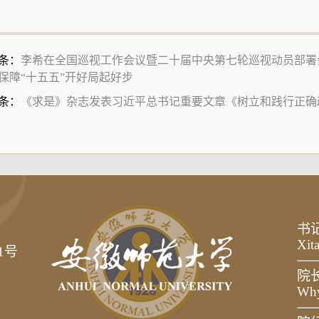
条：
李希在全国巡视工作会议暨二十届中央第七轮巡视动员部署会
保障“十五五”开好局起好步
条：
《求是》杂志发表习近平总书记重要文章《树立和践行正确
书
Xit
1号
院
Wh