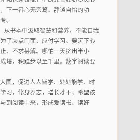
倦，下一番心无旁骛、静谧自怡的功
愈专。
书，从书本中汲取智慧和营养，不能自我
能为了装点门面、应付学习。要沉下心
辄止、不求甚解。哪怕一天挤出半小
沙成塔，积跬步以至千里。数字阅读要
型大国，促进人人皆学、处处能学、时
书学习，修身养志，增长才干；希望孩
参与到阅读中来，形成爱读书、读好