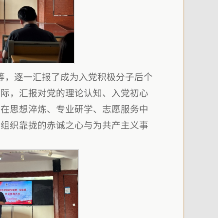
等，逐一汇报了成为入党积极分子后个
实际，汇报对党的理论认知、入党初心
己在思想淬炼、专业研学、志愿服务中
党组织靠拢的赤诚之心与为共产主义事