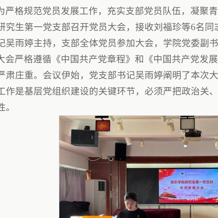
为严格规范党员发展工作，充实支部党员队伍，凝聚青
研究生第一党支部召开党员大会，接收刘福珍等6名同
记吴雨婷主持，支部全体党员参加大会，学院党委副
大会严格遵循《中国共产党章程》和《中国共产党发
严肃庄重。会议伊始，党支部书记吴雨婷阐明了本次
工作是基层党组织建设的关键环节，必须严把政治关
性。