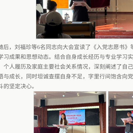
随后，刘福珍等6名同志向大会宣读了《入党志愿书》
学习成果和思想动态。结合自身成长经历与专业学习
、个人履历及家庭主要社会关系情况，深刻阐述了自
悟与成长，同时坦诚查摆自身不足，字里行间饱含向
斗的坚定决心。