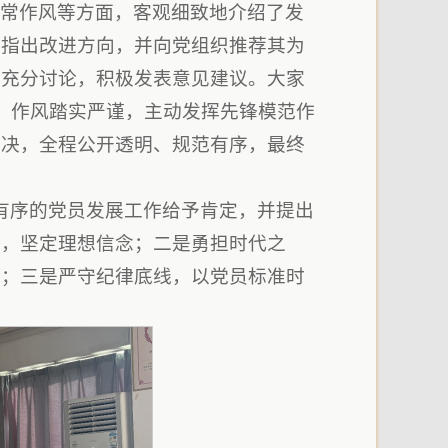
日常作风等方面，客观细致地介绍了发
性指出改进方向，并向党组织推荐其为
开充分讨论，积极发表意见建议。大家
、作风踏实严谨，主动发挥先锋模范作
表决，全程公开透明、规范有序，最终
有序的党员发展工作给予肯定，并提出
习，坚定理想信念；二是勇担时代之
局；三是严守纪律底线，以党员标准时