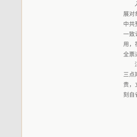
展对
中共
一致
用，
全票
三点
责，
刻自