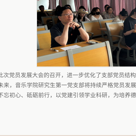
此次党员发展大会的召开，进一步优化了支部党员结
未来，音乐学院研究生第一党支部将持续严格党员发
不忘初心、砥砺前行，以党建引领学业科研，为培养