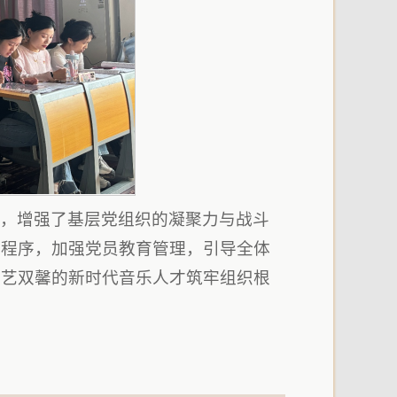
构，增强了基层党组织的凝聚力与战斗
展程序，加强党员教育管理，引导全体
德艺双馨的新时代音乐人才筑牢组织根