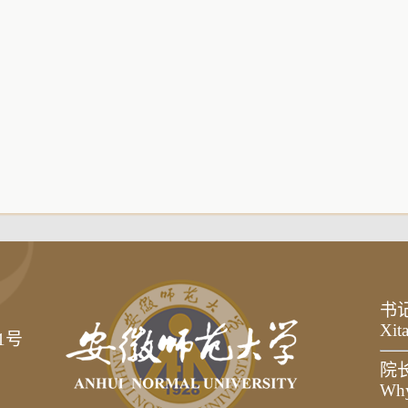
书
Xit
1号
院
Wh