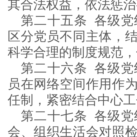
其合法权益，依法惩治
第二十五条
各级党
区分党员不同主体，
科学合理的制度规范，
第二十六条
各级党
员在网络空间作用作
任制，紧密结合中心工
第二十七条
各级党
会、组织生活会对照