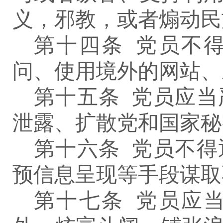
义，邪教，或者煽动民
第十四条
党员不得
问、使用境外的网站、
第十五条
党员应当
泄露、扩散党和国家秘
第十六条
党员不得
预信息呈现等手段谋取
第十七条
党员应当