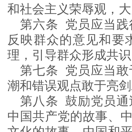
和社会主义荣辱观，大
第六条
党员应当践
反映群众的意见和要
理，引导群众形成共识
第七条
党员应当敢
潮和错误观点敢于亮剑
第八条
鼓励党员通
中国共产党的故事、
文化的故事、中国和