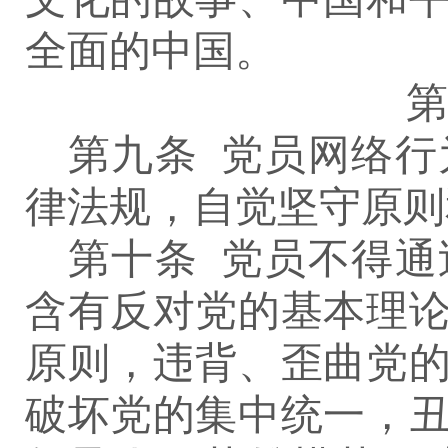
全面的中国。
第
第九条
党员网络行
律法规，自觉坚守原则
第十条
党员不得通
含有反对党的基本理
原则，违背、歪曲党
破坏党的集中统一，