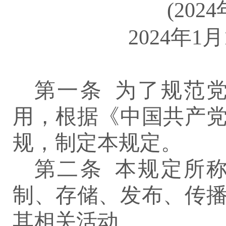
(20
2024年
第一条
为了规范党
用，根据《中国共产
规，制定本规定。
第二条
本规定所称
制、存储、发布、传
其相关活动。