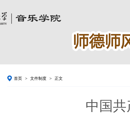
首页
>
文件制度
>
正文
中国共